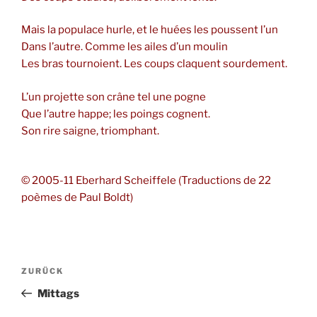
Mais la populace hurle, et le huées les poussent l’un
Dans l’autre. Comme les ailes d’un moulin
Les bras tournoient. Les coups claquent sourdement.
L’un projette son crâne tel une pogne
Que l’autre happe; les poings cognent.
Son rire saigne, triomphant.
© 2005-11 Eberhard Scheiffele (Traductions de 22
poèmes de Paul Boldt)
Beitragsnavigation
Vorheriger
ZURÜCK
Beitrag
Mittags