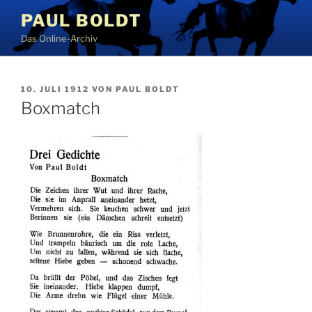
Zum
PAUL BOLDT
Inhalt
Das Online-Archiv
springen
VERÖFFENTLICHT
10. JULI 1912
VON
PAUL BOLDT
AM
Boxmatch