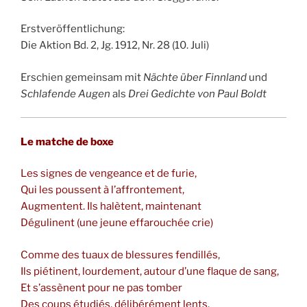
Erstveröffentlichung:
Die Aktion Bd. 2, Jg. 1912, Nr. 28 (10. Juli)
Erschien gemeinsam mit
Nächte über Finnland
und
Schlafende Augen
als
Drei Gedichte von Paul Boldt
Le matche de boxe
Les signes de vengeance et de furie,
Qui les poussent à l’affrontement,
Augmentent. Ils halètent, maintenant
Dégulinent (une jeune effarouchée crie)
Comme des tuaux de blessures fendillés,
Ils piétinent, lourdement, autour d’une flaque de sang,
Et s’assènent pour ne pas tomber
Des coups étudiés, délibérément lents.