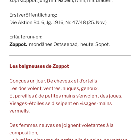
Zopf-Zoppot, jung mit Näbeln, Kinn, mit Brauen.
Erstveröffentlichung:
Die Aktion Bd. 6, Jg. 1916, Nr. 47/48 (25. Nov.)
Erläuterungen:
Zoppot.
mondänes Ostseebad, heute: Sopot.
Les baigneuses de Zoppot
Conçues un jour. De cheveux et d’orteils
Les dos volent, ventres, nuques, genoux.
Et pareilles à de petites mains s’envolent des joues,
Visages-étoiles se dissipent en visages-mains
vermeils.
Des femmes neuves se joignent voletantes à la
composition,