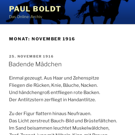
Zum
PAUL BOLDT
Inhalt
Das Online-Archiv
springen
MONAT:
NOVEMBER 1916
VERÖFFENTLICHT
25. NOVEMBER 1916
AM
Badende Mädchen
Einmal gezeugt. Aus Haar und Zehenspitze
Fliegen die Rücken, Knie, Bäuche, Nacken.
Und händchengroß entfliegen rote Backen.
Der Antlitzstern zerfliegt in Handantlitze.
Zu der Figur flattern hinaus Neufrauen.
Das Licht zerstreut Bauch-Bild und Brüstefältchen.
Im Sand beisammen leuchtet Muskelwäldchen,