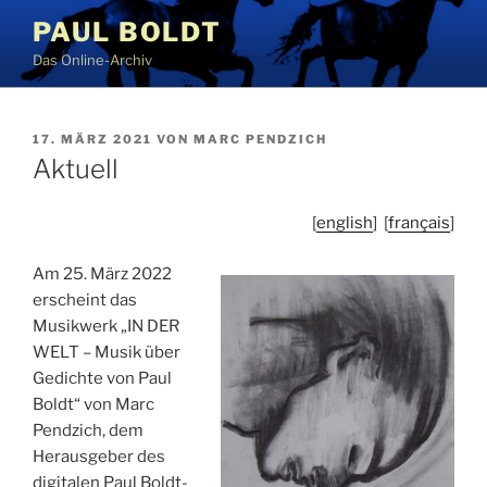
Zum
PAUL BOLDT
Inhalt
Das Online-Archiv
springen
VERÖFFENTLICHT
17. MÄRZ 2021
VON
MARC PENDZICH
AM
Aktuell
[
english
] [
français
]
Am 25. März 2022
erscheint das
Musikwerk „IN DER
WELT – Musik über
Gedichte von Paul
Boldt“ von Marc
Pendzich, dem
Herausgeber des
digitalen Paul Boldt-