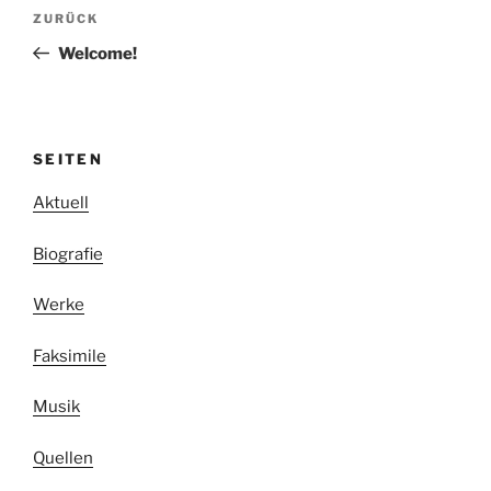
Beitragsnavigation
Vorheriger
ZURÜCK
Beitrag
Welcome!
SEITEN
Aktuell
Biografie
Werke
Faksimile
Musik
Quellen