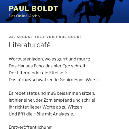
Zum
PAUL BOLDT
Inhalt
Das Online-Archiv
springen
VERÖFFENTLICHT
22. AUGUST 1914
VON
PAUL BOLDT
AM
Literaturcafé
Wortwarenladen, wo es gurrt und murrt:
Des Hauses Echo, das hier Ego schreit:
Der Literat oder die Eitelkeit:
Das fürbaß schwatzende Gehirn Hans Wurst.
Es redet stets und muß beisammen sitzen.
Ist hier einer, der Zorn empfand und schrie!
Ihr richtet lieber Worte ab zu Witzen
Und äfft die Hölle mit Analgesie.
Erstveröffentlichung: