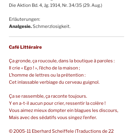
Die Aktion Bd. 4, Jg. 1914, Nr. 34/35 (29. Aug.)
Erläuterungen:
Analgesie.
Schmerzlosigkeit.
Café Littéraire
Ça gronde, ça roucoule, dans la boutique à paroles :
Il crie « Ego ! », l’écho de la maison ;
L’homme de lettres ou la prétention :
Cet inlassable verbiage du cerveau guignol.
Ça se rassemble, ça raconte toujours.
Y en a-t-il aucun pour crier, ressentir la colère !
Vous aimez mieux dompter ein blagues les discours,
Mais avec des sédatifs vous singez l’enfer.
© 2005-11 Eberhard Scheiffele (Traductions de 22