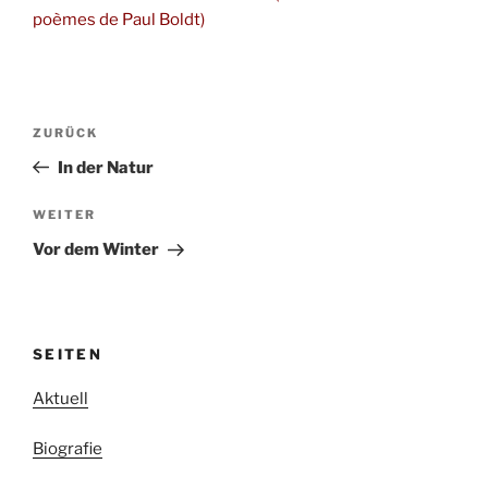
poèmes de Paul Boldt)
Beitragsnavigation
Vorheriger
ZURÜCK
Beitrag
In der Natur
Nächster
WEITER
Beitrag
Vor dem Winter
SEITEN
Aktuell
Biografie