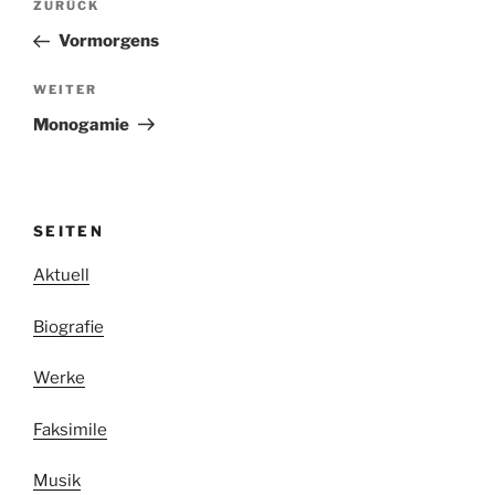
Vorheriger
ZURÜCK
Beitrag
Vormorgens
Nächster
WEITER
Beitrag
Monogamie
SEITEN
Aktuell
Biografie
Werke
Faksimile
Musik