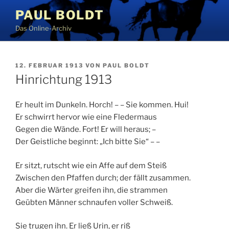
Zum
PAUL BOLDT
Inhalt
Das Online-Archiv
springen
VERÖFFENTLICHT
12. FEBRUAR 1913
VON
PAUL BOLDT
AM
Hinrichtung 1913
Er heult im Dunkeln. Horch! – – Sie kommen. Hui!
Er schwirrt hervor wie eine Fledermaus
Gegen die Wände. Fort! Er will heraus; –
Der Geistliche beginnt: „Ich bitte Sie“ – –
Er sitzt, rutscht wie ein Affe auf dem Steiß
Zwischen den Pfaffen durch; der fällt zusammen.
Aber die Wärter greifen ihn, die strammen
Geübten Männer schnaufen voller Schweiß.
Sie trugen ihn. Er ließ Urin, er riß