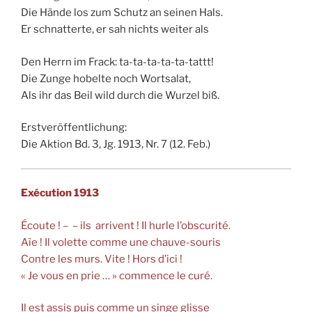
Die Hände los zum Schutz an seinen Hals.
Er schnatterte, er sah nichts weiter als
Den Herrn im Frack: ta-ta-ta-ta-ta-tattt!
Die Zunge hobelte noch Wortsalat,
Als ihr das Beil wild durch die Wurzel biß.
Erstveröffentlichung:
Die Aktion Bd. 3, Jg. 1913, Nr. 7 (12. Feb.)
Exécution 1913
Écoute ! – – ils arrivent ! Il hurle l’obscurité.
Aïe ! Il volette comme une chauve-souris
Contre les murs. Vite ! Hors d’ici !
« Je vous en prie … » commence le curé.
Il est assis puis comme un singe glisse