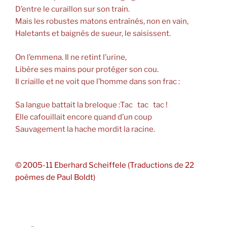
D’entre le curaillon sur son train.
Mais les robustes matons entraînés, non en vain,
Haletants et baignés de sueur, le saisissent.
On l’emmena. Il ne retint l’urine,
Libère ses mains pour protéger son cou.
Il criaille et ne voit que l’homme dans son frac :
Sa langue battait la breloque :Tac tac tac !
Elle cafouillait encore quand d’un coup
Sauvagement la hache mordit la racine.
© 2005-11 Eberhard Scheiffele (Traductions de 22
poèmes de Paul Boldt)
Beitragsnavigation